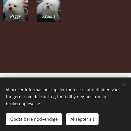
Peggy
Krokus
Vi bruker informasjonskapsler for å sikre at nettsiden vår
fungerer som det skal, og for å tilby deg best mulig
brukeropplevelse.
© Designed By Soerensen's Graphic's
Godta bare nødvendige
Aksepter alt
Informasjonskapsler