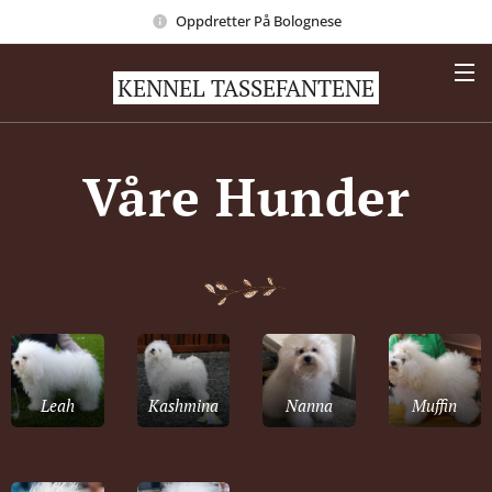
Oppdretter På Bolognese
KENNEL TASSEFANTENE
Våre Hunder
Leah
Kashmina
Nanna
Muffin